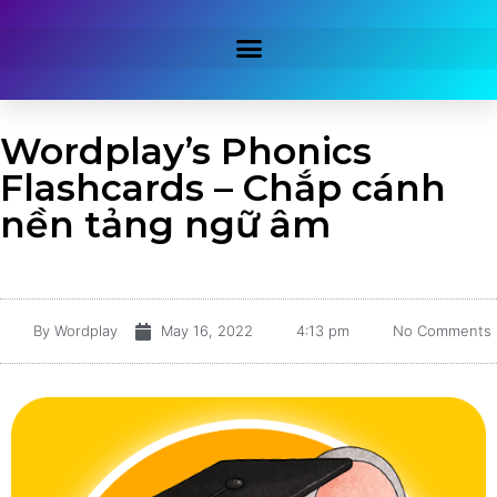
Wordplay’s Phonics
Flashcards – Chắp cánh
nền tảng ngữ âm
By
Wordplay
May 16, 2022
4:13 pm
No Comments