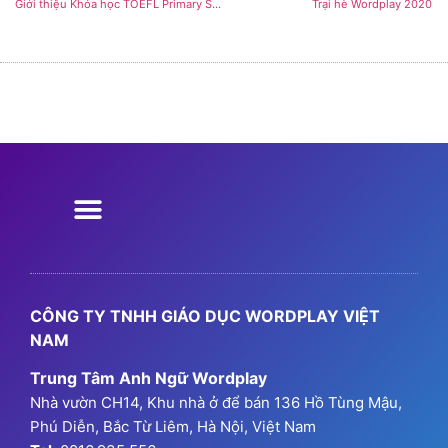
Giới thiệu Khóa học TOEFL Primary Step 2 tại Wordplay
Trại hè Wordplay 2020
Chương Trình Học
Chương Trình Ngữ Pháp
Chương trình GPA
Thông Tin Đăng Ký
Summer Camp 2026
CÔNG TY TNHH GIÁO DỤC WORDPLAY VIỆT
NAM
Trung Tâm Anh Ngữ Wordplay
Nhà vườn CH14, Khu nhà ở để bán 136 Hồ Tùng Mậu,
Phú Diễn, Bắc Từ Liêm, Hà Nội, Việt Nam