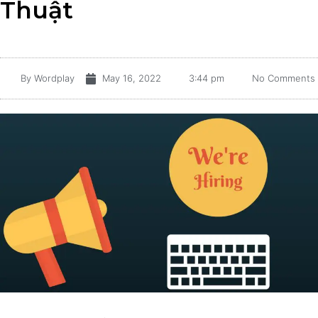
Thuật
By
Wordplay
May 16, 2022
3:44 pm
No Comments