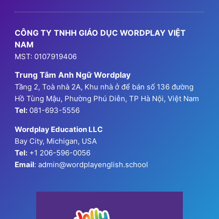
Chương Trình Học
Chương Trình Ngữ Pháp
GPA Hanoi
Thông Tin Đăng Ký
CÔNG TY TNHH GIÁO DỤC WORDPLAY VIỆT
NAM
MST: 0107919406
Trung Tâm Anh Ngữ Wordplay
Tầng 2, Toà nhà 2A, Khu nhà ở để bán số 136 đường
Hồ Tùng Mậu, Phường Phú Diễn, TP Hà Nội, Việt Nam
Tel:
081-693-5556
Wordplay Education LLC
Bay City, Michigan, USA
Tel:
+1 206-596-0056
Email
: admin@wordplayenglish.school