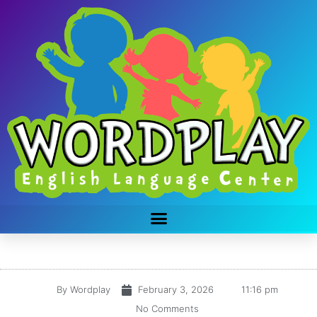
By
Wordplay
February 3, 2026
11:16 pm
No Comments