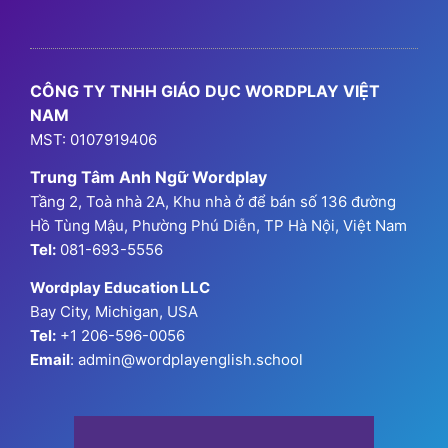
Chương Trình Học
Chương Trình Ngữ Pháp
GPA Hanoi
Thông Tin Đăng Ký
CÔNG TY TNHH GIÁO DỤC WORDPLAY VIỆT
NAM
MST: 0107919406
Trung Tâm Anh Ngữ Wordplay
Tầng 2, Toà nhà 2A, Khu nhà ở để bán số 136 đường
Hồ Tùng Mậu, Phường Phú Diễn, TP Hà Nội, Việt Nam
Tel:
081-693-5556
Wordplay Education LLC
Bay City, Michigan, USA
Tel:
+1 206-596-0056
Email
: admin@wordplayenglish.school