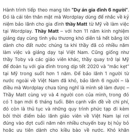
Hành trình tiếp theo mang tên
“Dự án gia đình 6 người”
.
Đó là cái tên thân mật mà Wordplay dùng để nhắc về kỷ
niệm bảo lãnh cho gia đình
thầy Matt
từ Mỹ về làm việc
tại Wordplay.
Thầy Matt
– với hơn 11 năm kinh nghiệm
giảng dạy cùng tình yêu thương khó diễn tả hết bằng lời
dành cho đất nước chúng ta khi thầy đã có nhiều năm
làm việc và giảng dạy tại Việt Nam. Cũng giống như
thầy Toby và các giáo viên khác, thầy quay trở lại Mỹ
để đoàn tụ với gia đình trong dịp tết 2020 và “mắc kẹt”
tại Mỹ trong suốt hơn 1 năm. Để bảo lãnh 1 người từ
nước ngoài về Việt Nam đã khó, bảo lãnh 6 người – là
điều mà Wordplay chưa từng nghĩ là mình sẽ làm được –
Thầy Matt cùng vợ và 4 người con của mình, trong đó
có 1 bạn mới 6 tháng tuổi. Bên cạnh vấn đề về chi phí,
đó còn là thủ tục và những quy trình phức tạp đi kèm
bởi thời điểm bảo lãnh giáo viên về Việt Nam lại rơi
đúng vào đợt cuối năm nên nhiều chuyến bay bị hủy bỏ
hoặc ưu tiên dành cho kiều bào về nước. Khó khăn