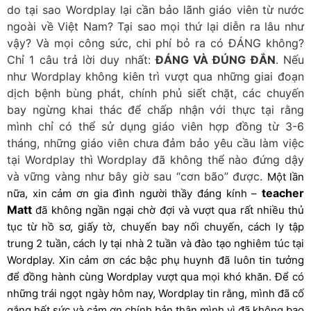
do tại sao Wordplay lại cần bảo lãnh giáo viên từ nước
ngoài về Việt Nam? Tại sao mọi thứ lại diễn ra lâu như
vậy? Và mọi công sức, chi phí bỏ ra có ĐÁNG không?
Chỉ 1 câu trả lời duy nhất:
ĐÁNG VÀ ĐÚNG ĐẮN
. Nếu
như Wordplay không kiên trì vượt qua những giai đoạn
dịch bệnh bùng phát, chính phủ siết chặt, các chuyến
bay ngừng khai thác để chấp nhận với thực tại rằng
mình chỉ có thể sử dụng giáo viên hợp đồng từ 3-6
tháng, những giáo viên chưa đảm bảo yêu cầu làm việc
tại Wordplay thì Wordplay đã không thể nào đứng dậy
và vững vàng như bây giờ sau “cơn bão” được.
Một lần
teacher
nữa, xin cảm ơn gia đình người thầy đáng kính –
Matt
đã không ngần ngại chờ đợi và vượt qua rất nhiều thủ
tục từ hồ sơ, giấy tờ, chuyến bay nối chuyến, cách ly tập
trung 2 tuần, cách ly tại nhà 2 tuần và đào tạo nghiêm túc tại
Wordplay. Xin cảm ơn các bậc phụ huynh đã luôn tin tưởng
để đồng hành cùng Wordplay vượt qua mọi khó khăn. Để có
những trái ngọt ngày hôm nay, Wordplay tin rằng, mình đã cố
gắng hết sức và cảm ơn chính bản thân mình vì đã không bao