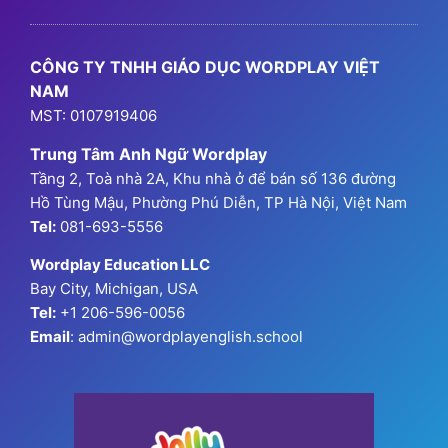
Chương Trình Học
Chương Trình Ngữ Pháp
GPA Hanoi
Thông Tin Đăng Ký
CÔNG TY TNHH GIÁO DỤC WORDPLAY VIỆT
NAM
MST: 0107919406
Trung Tâm Anh Ngữ Wordplay
Tầng 2, Toà nhà 2A, Khu nhà ở để bán số 136 đường
Hồ Tùng Mậu, Phường Phú Diễn, TP Hà Nội, Việt Nam
Tel:
081-693-5556
Wordplay Education LLC
Bay City, Michigan, USA
Tel:
+1 206-596-0056
Email
: admin@wordplayenglish.school