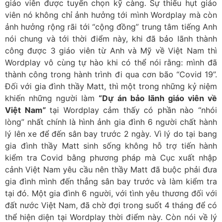
giáo viên được tuyển chọn kỹ càng. Sự thiếu hụt giáo
viên nó không chỉ ảnh hưởng tới mình Wordplay mà còn
ảnh hưởng rộng rãi tới “cộng đồng” trung tâm tiếng Anh
nói chung và tới thời điểm này, khi đã bảo lãnh thành
công được 3 giáo viên từ Anh và Mỹ về Việt Nam thì
Wordplay vô cùng tự hào khi có thể nói rằng: mình đã
thành công trong hành trình đi qua cơn bão “Covid 19”.
Đối với gia đình thầy Matt, thì một trong những kỷ niệm
khiến những người làm
“Dự án bảo lãnh giáo viên về
Việt Nam”
tại Wordplay cảm thấy có phần nào “nhói
lòng” nhất chính là hình ảnh gia đình 6 người chất hành
lý lên xe để đến sân bay trước 2 ngày. Vì lý do tại bang
gia đình thầy Matt sinh sống không hỗ trợ tiến hành
kiểm tra Covid bằng phương pháp mà Cục xuất nhập
cảnh Việt Nam yêu cầu nên thầy Matt đã buộc phải đưa
gia đình mình đến thẳng sân bay trước và làm kiểm tra
tại đó. Một gia đình 6 người, với tình yêu thương đối với
đất nước Việt Nam, đã chờ đợi trong suốt 4 tháng để có
thể hiện diện tại Wordplay thời điểm này. Còn nói về lý