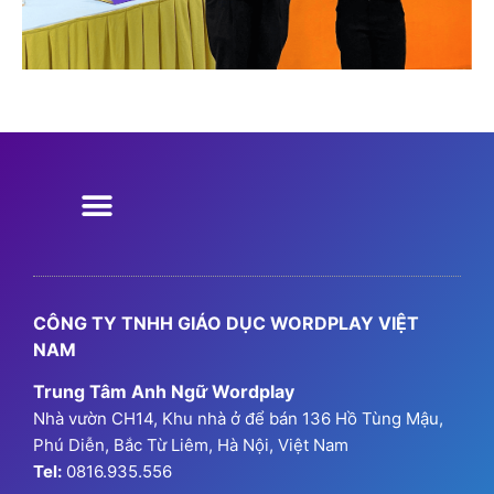
Chương Trình Học
Chương Trình Ngữ Pháp
GPA Hanoi
Thông Tin Đăng Ký
CÔNG TY TNHH GIÁO DỤC WORDPLAY VIỆT
NAM
Trung Tâm Anh Ngữ Wordplay
Nhà vườn CH14, Khu nhà ở để bán 136 Hồ Tùng Mậu,
Phú Diễn, Bắc Từ Liêm, Hà Nội, Việt Nam
Tel:
0816.935.556