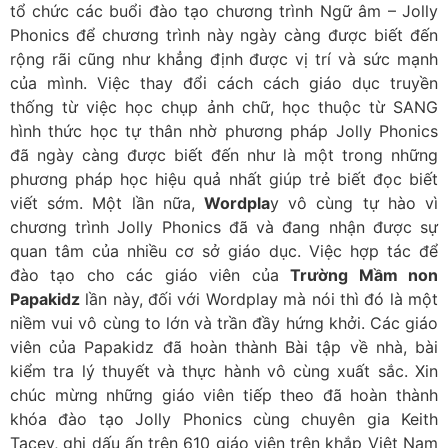
tổ chức các buổi đào tạo chương trình Ngữ âm – Jolly
Phonics để chương trình này ngày càng được biết đến
rộng rãi cũng như khẳng định được vị trí và sức mạnh
của mình. Việc thay đổi cách cách giáo dục truyền
thống từ việc học chụp ảnh chữ, học thuộc từ SANG
hình thức học tự thân nhờ phương pháp Jolly Phonics
đã ngày càng được biết đến như là một trong những
phương pháp học hiệu quả nhất giúp trẻ biết đọc biết
viết sớm. Một lần nữa,
Wordpla
y vô cùng tự hào vì
chương trình Jolly Phonics đã và đang nhận được sự
quan tâm của nhiều cơ sở giáo dục. Việc hợp tác để
đào tạo cho các giáo viên của
Trường Mầm non
Papakidz
lần này, đối với Wordplay mà nói thì đó là một
niềm vui vô cùng to lớn và trần đầy hứng khởi. Các giáo
viên của Papakidz đã hoàn thành Bài tập về nhà, bài
kiểm tra lý thuyết và thực hành vô cùng xuất sắc. Xin
chúc mừng những giáo viên tiếp theo đã hoàn thành
khóa đào tạo Jolly Phonics cùng chuyên gia Keith
Tacey, ghi dấu ấn trên 610 giáo viên trên khắp Việt Nam