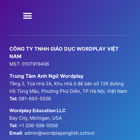
Chương Trình Học
Chương Trình Ngữ Pháp
GPA Hanoi
Thông Tin Đăng Ký
CÔNG TY TNHH GIÁO DỤC WORDPLAY VIỆT
NAM
MST: 0107919406
Trung Tâm Anh Ngữ Wordplay
Tầng 2, Toà nhà 2A, Khu nhà ở để bán số 136 đường
Hồ Tùng Mậu, Phường Phú Diễn, TP Hà Nội, Việt Nam
Tel:
081-693-5556
Wordplay Education LLC
Bay City, Michigan, USA
Tel:
+1 206-596-0056
Email
: admin@wordplayenglish.school